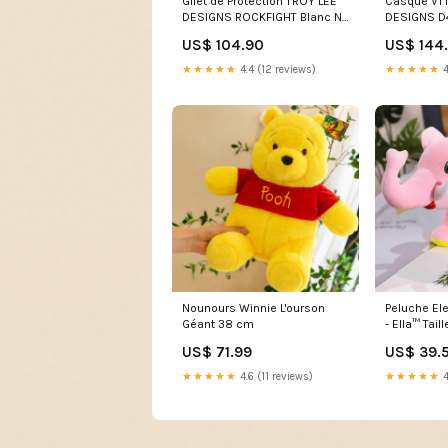
Gilet de Protection TROY LEE
Casque VTT
DESIGNS ROCKFIGHT Blanc No
DESIGNS D
Hartje
MIPS LINEAR
US$ 104.90
US$ 144
★★★★★
4.4 (12 reviews)
★★★★★
4
Nounours Winnie L'ourson
Peluche El
Géant 38 cm
- Ella™ Tai
US$ 71.99
US$ 39.
★★★★★
4.6 (11 reviews)
★★★★★
4