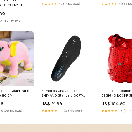
 TROY LEE
★★★★★
4.7 (14 reviews)
★★★★★
4.8 (9 re
4 POLYACRYLITE
 Noir Size:XL
.95
.7 (25 reviews)
ephant Géant Paris
Semelles Chaussures
Gilet de Protectio
lle:80 CM
SHIMANO Standard SOFT-
DESIGNS ROCKFIG
isolant
Size:XL/XXL
56
US$ 21.99
US$ 104.90
.5 (25 reviews)
★★★★★
4.0 (30 reviews)
★★★★★
4.6 (22 r