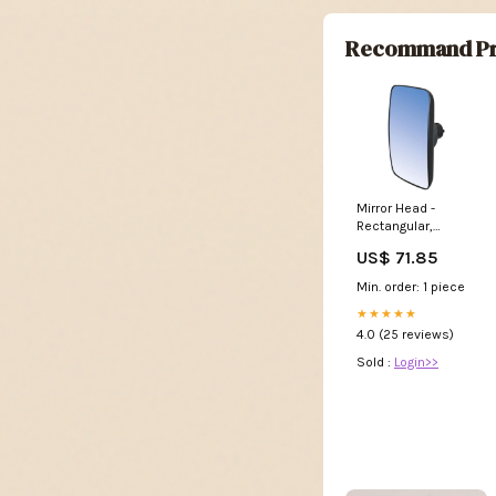
Recommand Pr
Mirror Head -
Rectangular,
Convex, 341 X 242
US$ 71.85
MM, - Sparex Part
S.163217 ford---
Min. order: 1 piece
new-holland-t7-175-
brazilian-
★★★★★
esi6942984
4.0 (25 reviews)
Sold :
Login>>