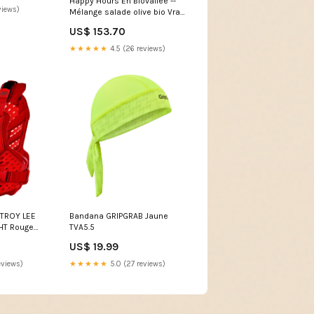
Happy Hours En Biovallée --
views)
Mélange salade olive bio Vrac
- 5 kg family@épicerie sucrée
US$ 153.70
★★★★★
4.5 (26 reviews)
n TROY LEE
Bandana GRIPGRAB Jaune
HT Rouge
TVA5.5
US$ 19.99
eviews)
★★★★★
5.0 (27 reviews)