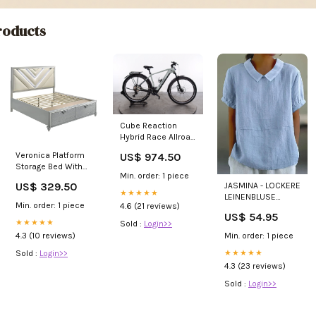
oducts
Cube Reaction
Hybrid Race Allroad
Riese & Müller
US$ 974.50
Veronica Platform
Charger GT Touring
Storage Bed With
HS
Min. order: 1 piece
Upholstered LED
US$ 329.50
JASMINA - LOCKERE
Headboard Light
★★★★★
LEINENBLUSE
Silver Size:Eastern
Min. order: 1 piece
4.6 (21 reviews)
Farbe:Pink
King
US$ 54.95
★★★★★
Sold :
Login>>
Min. order: 1 piece
4.3 (10 reviews)
★★★★★
Sold :
Login>>
4.3 (23 reviews)
Sold :
Login>>