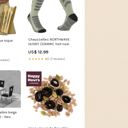
Chaussettes NORTHWAVE
ue nique
HUSKY CERAMIC Vert noel
9
US$ 12.99
★★★★★
4.0 (7 reviews)
eviews)
rbre beige
t – Neo
ment du