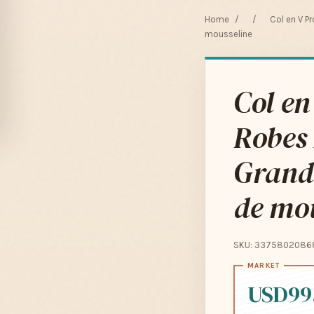
Home
/
/
Col en V P
mousseline
Col e
Robes 
Grande
de mo
SKU: 3375802086
USD99