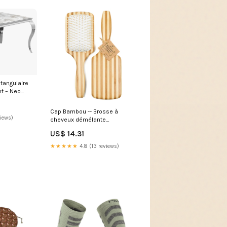
tangulaire
t – Neo
imension de
 à manger
Cap Bambou -- Brosse à
8 pers.
views)
cheveux démélante
hub_ep_id@13571
US$ 14.31
★★★★★
4.8 (13 reviews)