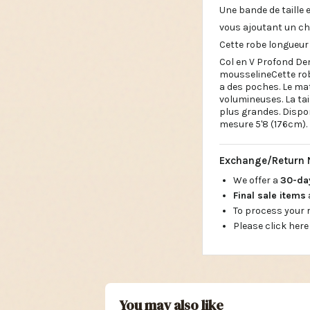
Une bande de taille 
vous ajoutant un c
Cette robe longueur
Col en V Profond De
mousselineCette rob
a des poches. Le ma
volumineuses. La tai
plus grandes. Dispon
mesure 5'8 (176cm). E
Exchange/Return 
We offer a
30-d
Final sale items
To process your
Please click here
You may also like