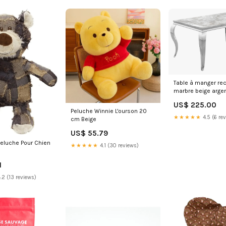
Table à manger rec
marbre beige argen
Sélectionnez la d
US$ 225.00
votre table ::Table
Peluche Winnie L'ourson 20
180 x 90 cm – 6 à 
★★★★★
4.5 (6 re
cm Beige
US$ 55.79
Peluche Pour Chien
★★★★★
4.1 (30 reviews)
1
.2 (13 reviews)