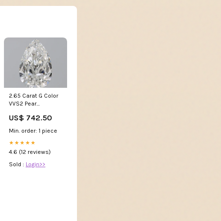
2.65 Carat G Color
VVS2 Pear
Diamond two-tone
US$ 742.50
Min. order: 1 piece
★★★★★
4.6 (12 reviews)
Sold :
Login>>