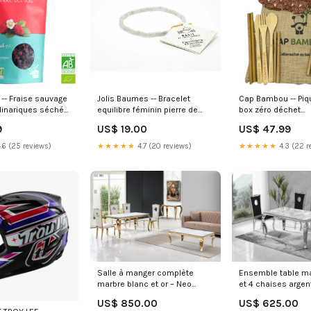
1 -- Fraise sauvage
Jolis Baumes -- Bracelet
Cap Bambou -- Piq
dinariques séchée
equilibre féminin pierre de
box zéro déchet
g vendor@grossiste
lune hub_ep_id@13189
hub_ep_id@1299
9
US$ 19.00
US$ 47.99
.6 (25 reviews)
★★★★★
4.7 (20 reviews)
★★★★★
4.3 (22 r
Salle à manger complète
Ensemble table ma
marbre blanc et or – Neo
et 4 chaises argen
chaises modernes velours
Couleur du revête
US$ 850.00
US$ 625.00
gris
siège:Velours noir