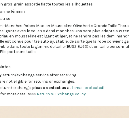
en gros-grain assortie flatte toutes les silhouettes
harme féminin
 au sol
mi-Manches Robes Maxi en Mousseline Olive Verte Grande Taille Thera
e lgante avec le col en V demi manches Una sera plus adapte aux temp
triau en mousseline est lgant et lger, et ne rendra pas les demi manc
lle est conue pour tre auto ajustable, de sorte que la robe convient
ible dans toute la gamme de taille (EU32 EU62) et en taille personna
lle porte une taille
Notes
ay
return/exchange service after receiving.
are not eligible for returns or exchanges.
 return/exchange,
please contact us
at
[email protected]
 for more details>>>
Return & Exchange Policy