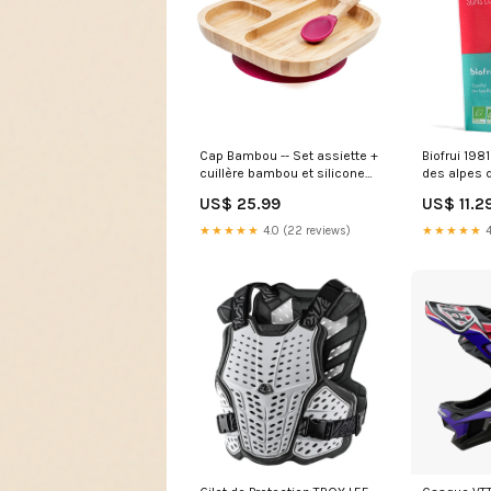
Cap Bambou -- Set assiette +
Biofrui 198
cuillère bambou et silicone
des alpes 
bordeaux (3 compartiments)
bio - 100 
US$ 25.99
US$ 11.2
hub_ep_id@12698
★★★★★
4.0 (22 reviews)
★★★★★
4